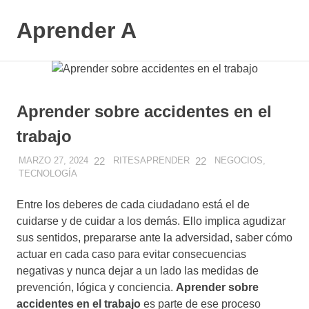
Saltar
al
Aprender A
MENÚ
contenido
El
aprendizaje
más
divertido
Aprender sobre accidentes en el
trabajo
MARZO 27, 2024
RITESAPRENDER
NEGOCIOS
,
TECNOLOGÍA
Entre los deberes de cada ciudadano está el de
cuidarse y de cuidar a los demás. Ello implica agudizar
sus sentidos, prepararse ante la adversidad, saber cómo
actuar en cada caso para evitar consecuencias
negativas y nunca dejar a un lado las medidas de
prevención, lógica y conciencia.
Aprender sobre
accidentes en el trabajo
es parte de ese proceso