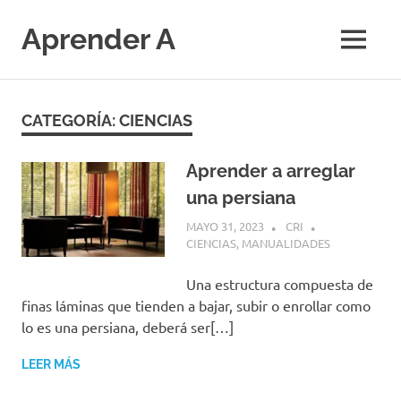
Saltar
al
Aprender A
MENÚ
contenido
El
aprendizaje
más
CATEGORÍA:
CIENCIAS
divertido
Aprender a arreglar
una persiana
MAYO 31, 2023
CRI
CIENCIAS
,
MANUALIDADES
Una estructura compuesta de
finas láminas que tienden a bajar, subir o enrollar como
lo es una persiana, deberá ser[…]
LEER MÁS