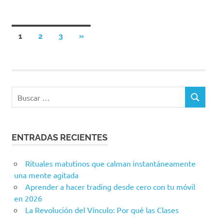
Paginación
SIGUIENTES
1
2
3
»
ENTRADAS
de
entradas
ENTRADAS RECIENTES
Rituales matutinos que calman instantáneamente
una mente agitada
Aprender a hacer trading desde cero con tu móvil
en 2026
La Revolución del Vínculo: Por qué las Clases