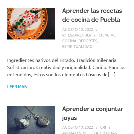
Aprender las recetas
de cocina de Puebla
AGOSTO 10, 2022
RITESAPRENDER
CIENCIAS
,
COCINA
,
DEPORTES
,
ESPIRITUALIDAD
Ingredientes nativos del Estado. Tradición milenaria.
Sofisticación. Creatividad y originalidad. Cariño. Para los
entendidos, éstos son los elementos básicos de[…]
LEER MÁS
Aprender a conjuntar
joyas
AGOSTO 10, 2022
CRI
ANIMALES
,
BELLEZA
,
CIENCIAS
,