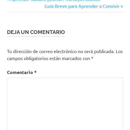
Navegación
a
anterior:
Siguiente
Guía Breve para Aprender a Convivir
conocer
de
entrada:
entradas
DEJA UN COMENTARIO
Tu dirección de correo electrónico no será publicada.
Los
campos obligatorios están marcados con
*
Comentario
*