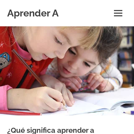
Saltar
al
Aprender A
MENÚ
contenido
El
aprendizaje
más
divertido
¿Qué significa aprender a