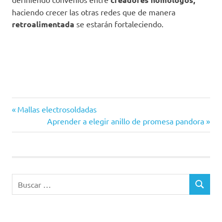
haciendo crecer las otras redes que de manera
retroalimentada
se estarán fortaleciendo.
Entrada
Navegación
Mallas electrosoldadas
anterior:
Siguiente
Aprender a elegir anillo de promesa pandora
de
entrada:
entradas