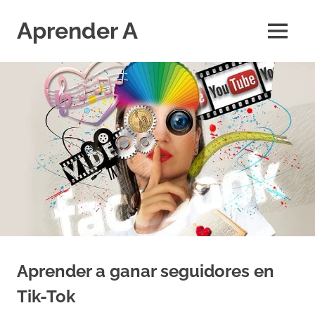
Saltar
al
Aprender A
MENÚ
contenido
El
aprendizaje
más
divertido
Aprender a ganar seguidores en
Tik-Tok