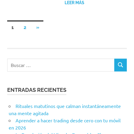
LEER MÁS
Paginación
SIGUIENTES
1
2
»
ENTRADAS
de
entradas
ENTRADAS RECIENTES
Rituales matutinos que calman instantáneamente
una mente agitada
Aprender a hacer trading desde cero con tu móvil
en 2026