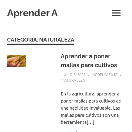
Saltar
al
Aprender A
MENÚ
contenido
El
aprendizaje
más
CATEGORÍA:
NATURALEZA
divertido
Aprender a poner
mallas para cultivos
JULIO 2, 2023
APRENDIZAJE
NATURALEZA
En la agricultura, aprender a
poner mallas para cultivos es
una habilidad invaluable. Las
mallas para cultivos son una
herramienta[…]