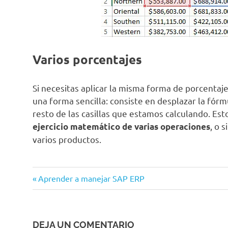
Varios porcentajes
Si necesitas aplicar la misma forma de porcentaj
una forma sencilla: consiste en desplazar la fór
resto de las casillas que estamos calculando. Es
, o 
ejercicio matemático de varias operaciones
varios productos.
Entrada
Navegación
Aprender a manejar SAP ERP
anterior:
de
entradas
DEJA UN COMENTARIO