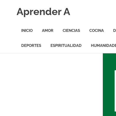
Saltar
Aprender A
al
contenido
El
aprendizaje
INICIO
AMOR
CIENCIAS
COCINA
D
más
divertido
DEPORTES
ESPIRITUALIDAD
HUMANIDAD