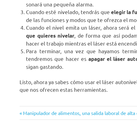
sonará una pequeña alarma.
Cuando esté nivelado, tendrás que
elegir la f
de las funciones y modos que te ofrezca el m
Cuando el nivel emita un láser, ahora será 
, de forma que así podam
que quieres nivelar
hacer el trabajo mientras el láser está encend
Para terminar, una vez que hayamos termina
tendremos que hacer es
apagar el láser au
sigan gastando.
Listo, ahora ya sabes cómo usar el láser autoniv
que nos ofrecen estas herramientas.
Entrada
Navegación
Manipulador de alimentos, una salida laboral de al
anterior:
de