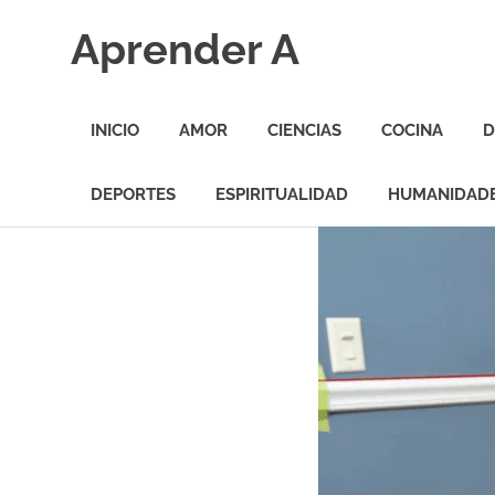
Saltar
Aprender A
al
contenido
El
aprendizaje
INICIO
AMOR
CIENCIAS
COCINA
D
más
divertido
DEPORTES
ESPIRITUALIDAD
HUMANIDAD