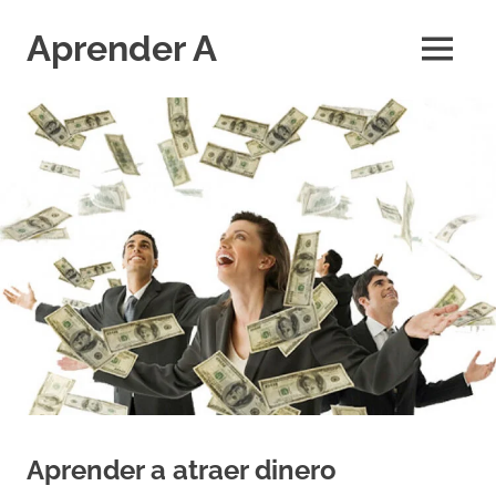
Saltar
al
Aprender A
MENÚ
contenido
El
aprendizaje
más
divertido
Aprender a atraer dinero