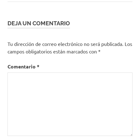
de
entrada:
Migrar
entradas
WhatsApp
Transferir
DEJA UN COMENTARIO
WhatsApp
Tu dirección de correo electrónico no será publicada.
Los
campos obligatorios están marcados con
*
Comentario
*