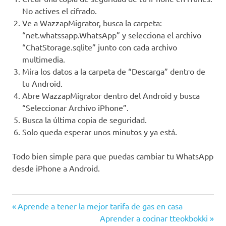
No actives el cifrado.
Ve a WazzapMigrator, busca la carpeta:
“net.whatssapp.WhatsApp” y selecciona el archivo
“ChatStorage.sqlite” junto con cada archivo
multimedia.
Mira los datos a la carpeta de “Descarga” dentro de
tu Android.
Abre WazzapMigrator dentro del Android y busca
“Seleccionar Archivo iPhone”.
Busca la última copia de seguridad.
Solo queda esperar unos minutos y ya está.
Todo bien simple para que puedas cambiar tu WhatsApp
desde iPhone a Android.
Dos
Entrada
Navegación
Aprende a tener la mejor tarifa de gas en casa
dispositivos
anterior:
Siguiente
Aprender a cocinar tteokbokki
Android