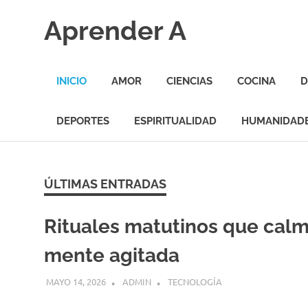
Saltar
Aprender A
al
contenido
El
aprendizaje
INICIO
AMOR
CIENCIAS
COCINA
D
más
divertido
DEPORTES
ESPIRITUALIDAD
HUMANIDAD
ÚLTIMAS ENTRADAS
Rituales matutinos que cal
mente agitada
MAYO 14, 2026
ADMIN
TECNOLOGÍA