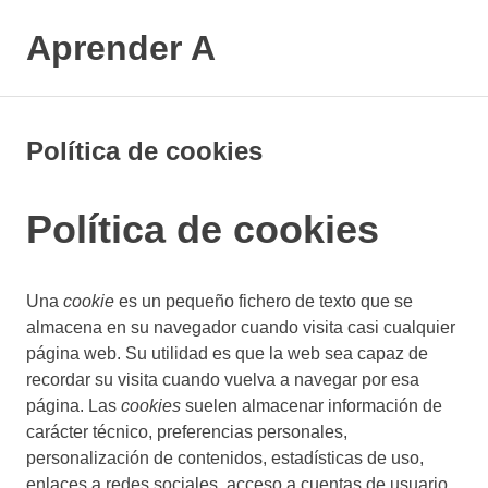
Saltar
al
Aprender A
MENÚ
contenido
El
aprendizaje
más
Política de cookies
divertido
Política de cookies
Una
cookie
es un pequeño fichero de texto que se
almacena en su navegador cuando visita casi cualquier
página web. Su utilidad es que la web sea capaz de
recordar su visita cuando vuelva a navegar por esa
página. Las
cookies
suelen almacenar información de
carácter técnico, preferencias personales,
personalización de contenidos, estadísticas de uso,
enlaces a redes sociales, acceso a cuentas de usuario,