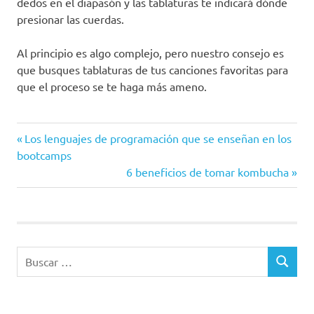
dedos en el diapasón y las tablaturas te indicará dónde
presionar las cuerdas.
Al principio es algo complejo, pero nuestro consejo es
que busques tablaturas de tus canciones favoritas para
que el proceso se te haga más ameno.
Entrada
Navegación
Los lenguajes de programación que se enseñan en los
anterior:
bootcamps
de
Siguiente
6 beneficios de tomar kombucha
entrada:
entradas