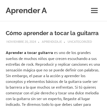
Saltar
al
Aprender A
MENÚ
contenido
El
aprendizaje
más
Cómo aprender a tocar la guitarra
divertido
NOVIEMBRE 20, 2024
APRENDIZAJE
UNCATEGORIZED
Aprender a tocar guitarra
es uno de los grandes
sueños de muchos niños que crecen escuchando a sus
estrellas de rock. Reproducir y replicar canciones es una
sensación mágica que no se puede definir con palabras.
Sin embargo, el pasar a la acción y aprender los
conceptos y elementos básicos de la guitarra suele ser
la barrera a la que muchos se enfrentan. Si tú quieres
comenzar con el pie derecho y tocar una dulce melodía
con la guitarra sin ser un experto, llegaste al lugar
indicado. Te diremos todo lo que debes saber para