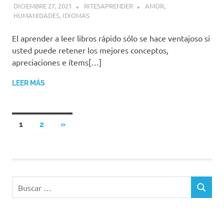
DICIEMBRE 27, 2021
RITESAPRENDER
AMOR
,
HUMANIDADES
,
IDIOMAS
El aprender a leer libros rápido sólo se hace ventajoso si
usted puede retener los mejores conceptos,
apreciaciones e ítems[…]
LEER MÁS
Paginación
SIGUIENTES
1
2
»
ENTRADAS
de
entradas