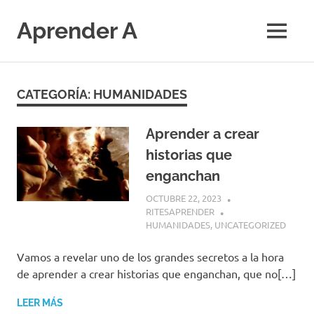
Saltar
al
Aprender A
MENÚ
contenido
El
aprendizaje
más
CATEGORÍA:
HUMANIDADES
divertido
Aprender a crear
historias que
enganchan
OCTUBRE 22, 2023
RITESAPRENDER
HUMANIDADES
,
UNCATEGORIZED
Vamos a revelar uno de los grandes secretos a la hora
de aprender a crear historias que enganchan, que no[…]
LEER MÁS