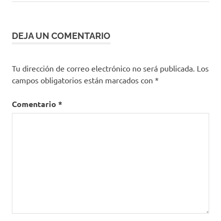
Balayage
anterior:
entrada:
de
en casa
Mechas
entradas
DEJA UN COMENTARIO
balayage
Tu dirección de correo electrónico no será publicada.
Los
campos obligatorios están marcados con
*
Comentario
*