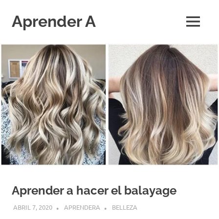
Saltar
al
Aprender A
MENÚ
contenido
El
aprendizaje
más
divertido
Aprender a hacer el balayage
ABRIL 7, 2020
APRENDERA
BELLEZA