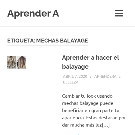
Saltar
al
Aprender A
MENÚ
contenido
El
aprendizaje
más
ETIQUETA:
MECHAS BALAYAGE
divertido
Aprender a hacer el
balayage
ABRIL 7, 2020
APRENDERA
BELLEZA
Cambiar tu look usando
mechas balayage puede
beneficiar en gran parte tu
apariencia. Estas destacan por
dar mucha más luz[…]