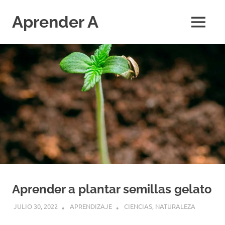
Saltar
al
Aprender A
MENÚ
contenido
El
aprendizaje
más
divertido
Aprender a plantar semillas gelato
JULIO 30, 2022
APRENDIZAJE
CIENCIAS
,
NATURALEZA