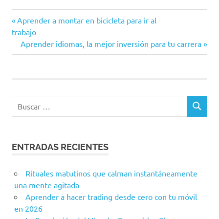
Entrada
Navegación
Aprender a montar en bicicleta para ir al
anterior:
trabajo
de
Siguiente
Aprender idiomas, la mejor inversión para tu carrera
entrada:
entradas
ENTRADAS RECIENTES
Rituales matutinos que calman instantáneamente
una mente agitada
Aprender a hacer trading desde cero con tu móvil
en 2026