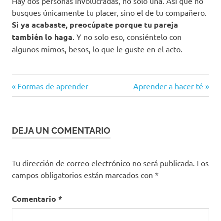
Hay dos personas involucradas, no solo una. Así que no
busques únicamente tu placer, sino el de tu compañero.
Si ya acabaste, preocúpate porque tu pareja
también lo haga
. Y no solo eso, consiéntelo con
algunos mimos, besos, lo que le guste en el acto.
Entrada
Siguiente
Navegación
Formas de aprender
Aprender a hacer té
anterior:
entrada:
de
entradas
DEJA UN COMENTARIO
Tu dirección de correo electrónico no será publicada.
Los
campos obligatorios están marcados con
*
Comentario
*