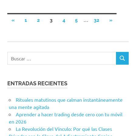
Paginación
…
ENTRADAS
SIGUIENTE
«
1
2
3
4
5
32
»
ANTERIORES
ENTRADAS
de
entradas
ENTRADAS RECIENTES
Rituales matutinos que calman instantáneamente
una mente agitada
Aprender a hacer trading desde cero con tu móvil
en 2026
La Revolución del Vínculo: Por qué las Clases