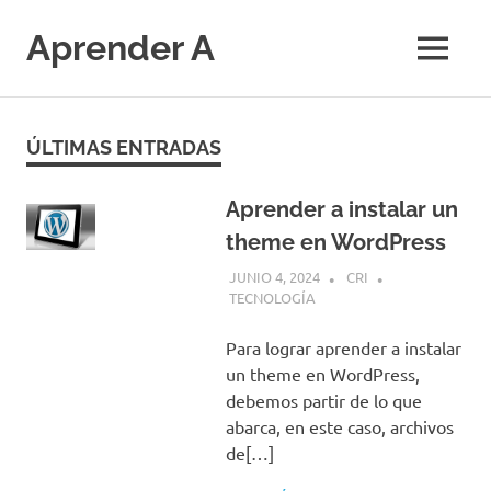
Saltar
al
Aprender A
MENÚ
contenido
El
aprendizaje
más
ÚLTIMAS ENTRADAS
divertido
Aprender a instalar un
theme en WordPress
JUNIO 4, 2024
CRI
TECNOLOGÍA
Para lograr aprender a instalar
un theme en WordPress,
debemos partir de lo que
abarca, en este caso, archivos
de[…]