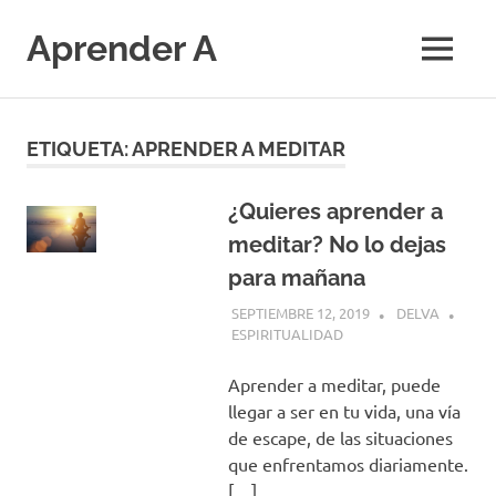
Saltar
al
Aprender A
MENÚ
contenido
El
aprendizaje
más
ETIQUETA:
APRENDER A MEDITAR
divertido
¿Quieres aprender a
meditar? No lo dejas
para mañana
SEPTIEMBRE 12, 2019
DELVA
ESPIRITUALIDAD
Aprender a meditar, puede
llegar a ser en tu vida, una vía
de escape, de las situaciones
que enfrentamos diariamente.
[…]