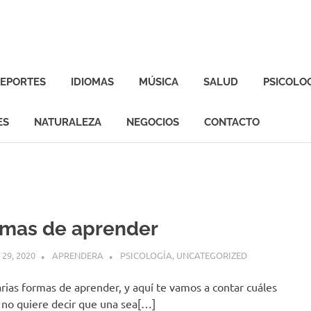
EPORTES
IDIOMAS
MÚSICA
SALUD
PSICOLO
ES
NATURALEZA
NEGOCIOS
CONTACTO
rmas de aprender
29, 2020
APRENDERA
PSICOLOGÍA
,
UNCATEGORIZED
rias formas de aprender, y aquí te vamos a contar cuáles
 no quiere decir que una sea[…]