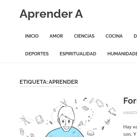
Saltar
Aprender A
al
contenido
El
aprendizaje
INICIO
AMOR
CIENCIAS
COCINA
D
más
divertido
DEPORTES
ESPIRITUALIDAD
HUMANIDAD
ETIQUETA:
APRENDER
Fo
MARZO 
Hay va
son. Y